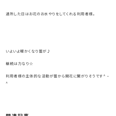
通所した日はお花のお水やりをしてくれる利用者様。
いよいよ暖かくなり蕾が♪
継続は力なり☆
利用者様の主体的な活動が蕾から開花に繋がりそうです^ –
^
関連記事