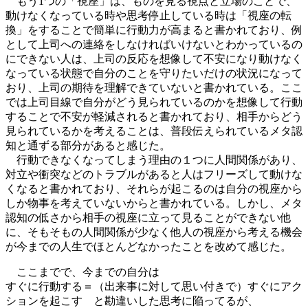
もう1つの「視座」は、ものを見る視点と立場のことで、
動けなくなっている時や思考停止している時は「視座の転
換」をすることで簡単に行動力が高まると書かれており、例
として上司への連絡をしなければいけないとわかっているの
にできない人は、上司の反応を想像して不安になり動けなく
なっている状態で自分のことを守りたいだけの状況になって
おり、上司の期待を理解できていないと書かれている。ここ
では上司目線で自分がどう見られているのかを想像して行動
することで不安が軽減されると書かれており、相手からどう
見られているかを考えることは、普段伝えられているメタ認
知と通ずる部分があると感じた。
行動できなくなってしまう理由の１つに人間関係があり、
対立や衝突などのトラブルがあると人はフリーズして動けな
くなると書かれており、それらが起こるのは自分の視座から
しか物事を考えていないからと書かれている。しかし、メタ
認知の低さから相手の視座に立って見ることができない他
に、そもそもの人間関係が少なく他人の視座から考える機会
が今までの人生でほとんどなかったことを改めて感じた。
ここまでで、今までの自分は
すぐに行動する＝（出来事に対して思い付きで）すぐにアク
ションを起こす と勘違いした思考に陥ってるが、