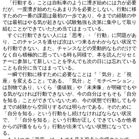
「行動する」ことは自転車のように漕ぎ始めには力が必要
だが、一度漕ぎ始めたらあまり力を必要としない。行動に移
すための一番の課題は最初の一歩であり、今までの経験の中
では最初はやる気が起きない試験勉強も次第に集中して取り
組むことができていたため当てはまっている。
すぐに行動できない人には「思考」・「行動」に問題があ
り、このチャンスを逃せば次はいつ来るかわからない状況で
も行動できない。また、チャンスなどの受動的なものだけで
なく自ら積極的に思っている時も同様で、本を読んだりセミ
ナーに参加して新しいことを学んでも次の日には忘れている
ことも自分に当てはまっている。
一瞬で行動に移すために必要なことは『「気分」と「視
座」を変えること』である。「気分」と「モチベーション」
は別物であり、いくら「価値観」や「未来像」が明確でもや
る気がなければ行動できないが、今の自分はそもそも「自分
を知る」ことができていないため、今の状態で行動しても今
までの経験から空回りするのは明らかである。そのために
「自分を知る」という行動をし続けなければならない状況
で、『「自分を知る」という行動が正しくできているか他者
からの評価をもらう』行動が出来ていない状態になってい
る。